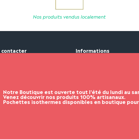
Nos produits vendus localement
 contacter
Informations
 78 10 00
Mon compte
dchocolatier@gmail.com
Mon panier
es d'ouverture
Livraison et paiement
dchocolatier.com/
Notre Boutique est ouverte tout l’été du lundi au s
Venez découvrir nos produits 100% artisanaux.
Pochettes isothermes disponibles en boutique pour 
TocTok, solution de vente en ligne de proximité.