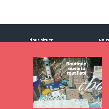
Nous situer
Nous
Durand Chocolatier
02 99
Hôtel Barré
duran
5 quai Chateaubriand
Horair
35000 Rennes
duran