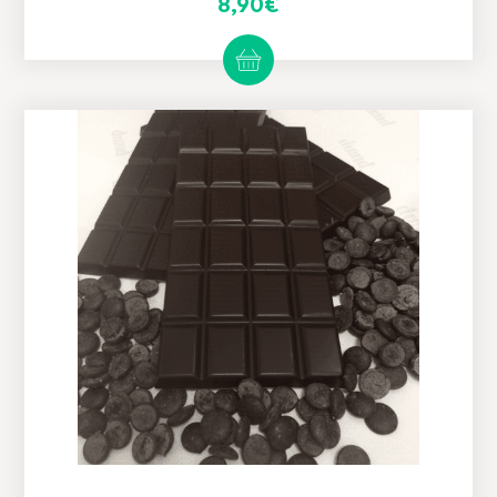
8,90
€