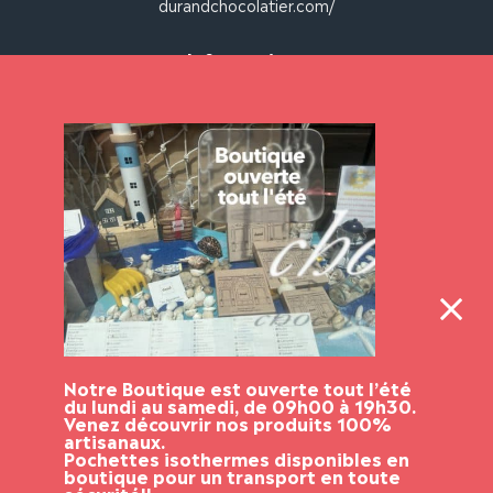
durandchocolatier.com/
Informations
Mon compte
Mon panier
Livraison et paiement
Mentions légales
CGV
Mentions légales
Politique de confidentialité
Notre Boutique est ouverte tout l’été
du lundi au samedi, de 09h00 à 19h30.
Venez découvrir nos produits 100%
artisanaux.
Pochettes isothermes disponibles en
boutique pour un transport en toute
TocTok, solution de vente en ligne de proximité.