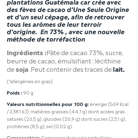
plantations Guatémala car crée avec
des fèves de cacao d’Une Seule Origine
et d’un seul cépage, afin de retrouver
tous les arômes de leur terroir
d’origine. En 73% , avec une nouvelle
méthode de torréfaction
Ingrédients :
Pâte de cacao 73%, sucre,
beurre de cacao, émulsifiant : lécithine
de
soja
.
Peut contenir des traces de
lait.
(*allergènes en gras)
Poids :
90 g
Valeurs nutritionnelles pour 100 g:
énergie (569 Kcal
/ 2381 kJ), matières grasses (44,1 g) dont acides gras
saturés (26,5 g), glucides (26,9 g) dont sucres (23,1 g),
protéines (8,5 g), sel (0,02 g).
Conservation:
Conserver dans son emballage